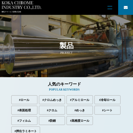
製品
PRODUCT
人気のキーワード
POPULAR KEYWORDS
#ロール
#クロムめっき
#アルミロール
#冷却ロール
#表面処理
#クロム
#めっき
#シート
#フィルム
#防錆
#高精度ロール
#押出ラミネート