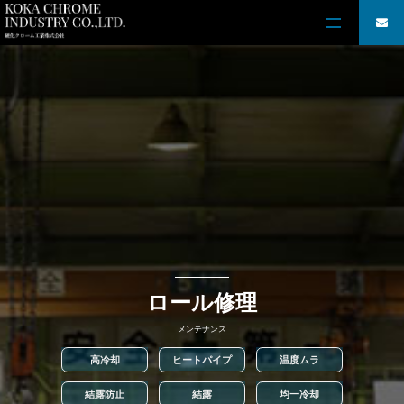
ロール修理
メンテナンス
高冷却
ヒートパイプ
温度ムラ
結露防止
結露
均一冷却