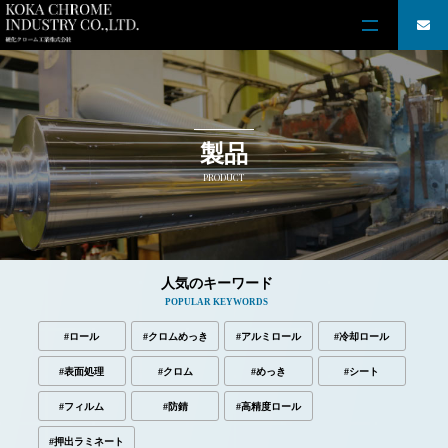
製品
PRODUCT
人気のキーワード
POPULAR KEYWORDS
#ロール
#クロムめっき
#アルミロール
#冷却ロール
#表面処理
#クロム
#めっき
#シート
#フィルム
#防錆
#高精度ロール
#押出ラミネート