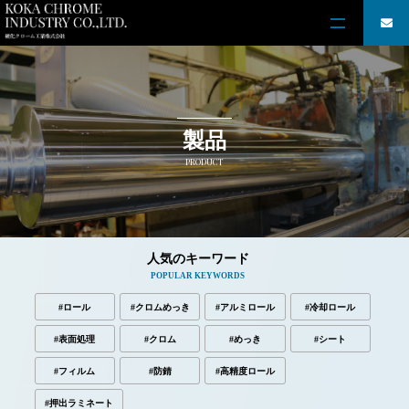
製品
PRODUCT
人気のキーワード
POPULAR KEYWORDS
#ロール
#クロムめっき
#アルミロール
#冷却ロール
#表面処理
#クロム
#めっき
#シート
#フィルム
#防錆
#高精度ロール
#押出ラミネート