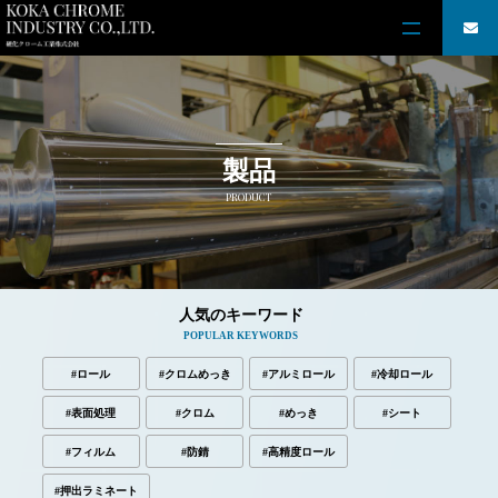
製品
PRODUCT
人気のキーワード
POPULAR KEYWORDS
#ロール
#クロムめっき
#アルミロール
#冷却ロール
#表面処理
#クロム
#めっき
#シート
#フィルム
#防錆
#高精度ロール
#押出ラミネート