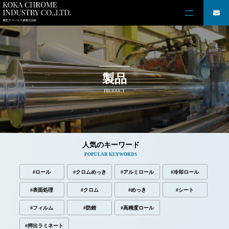
製品
PRODUCT
人気のキーワード
POPULAR KEYWORDS
#ロール
#クロムめっき
#アルミロール
#冷却ロール
#表面処理
#クロム
#めっき
#シート
#フィルム
#防錆
#高精度ロール
#押出ラミネート