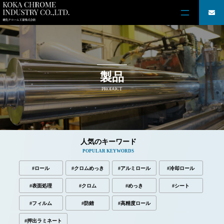
製品
PRODUCT
人気のキーワード
POPULAR KEYWORDS
#ロール
#クロムめっき
#アルミロール
#冷却ロール
#表面処理
#クロム
#めっき
#シート
#フィルム
#防錆
#高精度ロール
#押出ラミネート