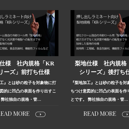
仕様 社内規格「KR
梨地仕様 社内規格
リーズ」前打ち仕様
シリーズ」後打ち
工』とは砂の粒子を対象物に打
『梨地加工』とは砂の粒子を対
図的に凹凸の表面を作り出すこ
ちつけ意図的に凹凸の表面を作
 弊社独自の規格・管…
とです。 弊社独自の規格・管…
READ MORE
READ MORE