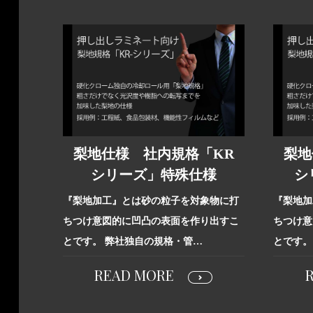
梨地仕様 社内規格「KR
梨地
シリーズ」特殊仕様
シ
『梨地加工』とは砂の粒子を対象物に打
『梨地加
ちつけ意図的に凹凸の表面を作り出すこ
ちつけ意
とです。 弊社独自の規格・管…
とです。
READ MORE