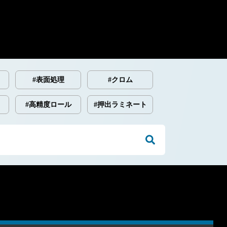
#表面処理
#クロム
#高精度ロール
#押出ラミネート