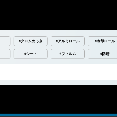
#クロムめっき
#アルミロール
#冷却ロール
#シート
#フィルム
#防錆