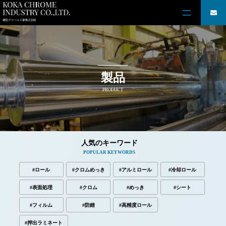
製品
PRODUCT
人気のキーワード
POPULAR KEYWORDS
#ロール
#クロムめっき
#アルミロール
#冷却ロール
#表面処理
#クロム
#めっき
#シート
#フィルム
#防錆
#高精度ロール
#押出ラミネート